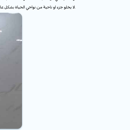
لا يخلو جزء او ناحية من نواحي الحياة بشكل عام الا وهي مرتبطة باعمال التنظيف العام وتنظيف الشقق والمنازل.