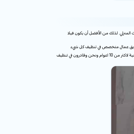
لمنزلي. لذلك من الأفضل أن يكون فيلا
عليك الاستعانة بأفضل شركة تنظيف فلل بالربيعية حيث أننا نعتبر من شركات النظافة الافضل بالمملكة ذات احترافية وسمعة ذهنية لاكثر من 10 اعوام ونحن وقادرون في تنظيف